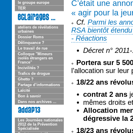
C’était une anno
le groupe europe
TER
« agir pour la je
Cf.
Parmi les anno
ateliers de révélations
RSA bientôt étendu 
urbaines
- Réactions
Dossier Roms
Délinquance ?
Le travail de rue
Décret n° 2011-
Colloque "Mineurs
isolés étrangers en
Portera sur 5 50
France"
Incivilités ?
l’allocation sur leur
Trafics de drogue
Ghetto ?
18/22 ans révolu
Partage d’informations
Laïcité
contrat 2 ans
j
Bon à savoir
mêmes droits et
Dans nos archives ...
Allocation men
dégressive la 
Les Journées nationales
2012 de la Prévention
Spécialisée
18/23 ans révol