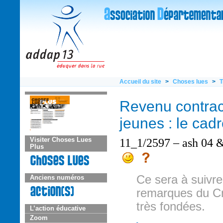
Accueil du site
>
Choses lues
>
T
Revenu contrac
jeunes : le cadr
11_1/2597 – ash 04 
Visiter Choses Lues
Plus
Ce sera à suivre
Anciens numéros
remarques du C
très fondées.
L’action éducative
Zoom