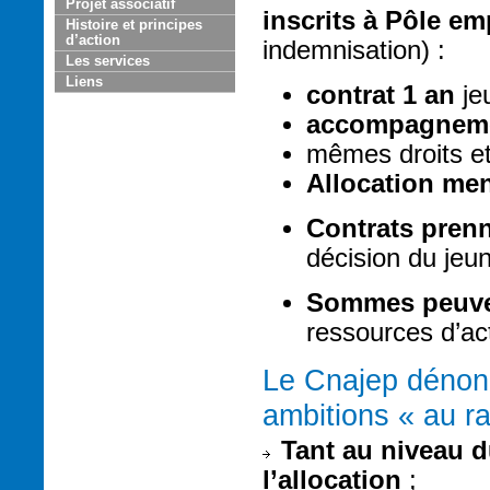
Projet associatif
inscrits à Pôle e
Histoire et principes
d’action
indemnisation) :
Les services
Liens
contrat 1 an
jeu
accompagneme
mêmes droits e
Allocation men
Contrats prenn
décision du jeun
Sommes peuven
ressources d’acti
Le Cnajep dénon
ambitions « au r
Tant au niveau d
l’allocation
;