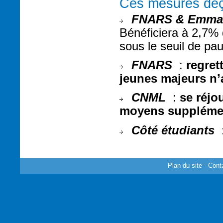
Ces mesures déç
FNARS & Emma
Bénéficiera à 2,7% 
sous le seuil de pau
FNARS
:
regret
jeunes majeurs n’a
CNML
:
se réjo
moyens supplément
Côté étudiants
Plan du site
-
Cont