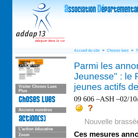
Accueil du site
>
Choses lues
>
T
Parmi les annon
Jeunesse" : le 
jeunes actifs d
Visiter Choses Lues
Plus
09 606 –ASH –02/10/
Anciens numéros
Nouvelle brassée
L’action éducative
Ces mesures anno
Zoom