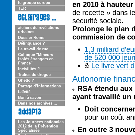
le groupe europe
en 2010 à hauteur
TER
de recette » dans le
sécurité sociale.
Prolonge le plan 
ateliers de révélations
urbaines
commission de co
Dossier Roms
Délinquance ?
1,3 milliard d’eu
Le travail de rue
Colloque "Mineurs
de 520 000 jeu
isolés étrangers en
France"
&
Le livre vert
Incivilités ?
Trafics de drogue
Autonomie financ
Ghetto ?
Partage d’informations
RSA étendu aux 
Laïcité
ayant travaillé u
Bon à savoir
Dans nos archives ...
Doit concerner
pour un coût an
Les Journées nationales
2012 de la Prévention
En outre 3 nouve
Spécialisée