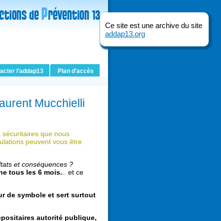
Ce site est une archive du site
addap13.org
acter l’addap13
Plan d’accès
Laurent Mucchielli
 sécuritaires que nous
mulations peuvent vous être
ltats et conséquences ?
e tous les 6 mois.
.. et ce
eur de symbole et sert surtout
positaires autorité publique,