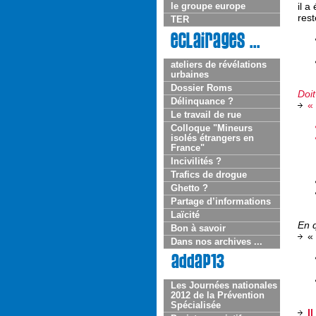
il a
le groupe europe
res
TER
ateliers de révélations
urbaines
Dossier Roms
Doit
Délinquance ?
«
Le travail de rue
Colloque "Mineurs
isolés étrangers en
France"
Incivilités ?
Trafics de drogue
Ghetto ?
Partage d’informations
Laïcité
En q
Bon à savoir
«
Dans nos archives ...
Les Journées nationales
2012 de la Prévention
Spécialisée
I