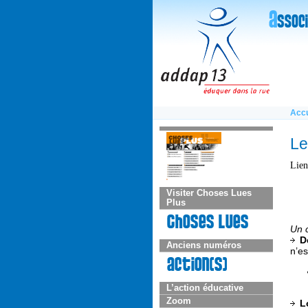
Accu
Le
Lien
Visiter Choses Lues
Plus
Un c
D
Anciens numéros
n’es
L’action éducative
Zoom
L