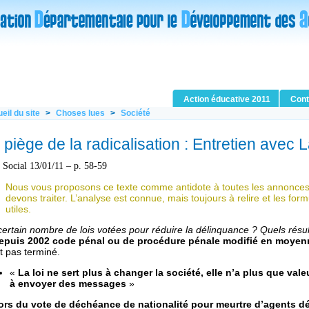
Action éducative 2011
Cont
eil du site
>
Choses lues
>
Société
 piège de la radicalisation : Entretien avec 
 Social 13/01/11 – p. 58-59
Nous vous proposons ce texte comme antidote à toutes les annonces
devons traiter. L’analyse est connue, mais toujours à relire et les for
utiles.
ertain nombre de lois votées pour réduire la délinquance ? Quels résu
epuis 2002 code pénal ou de procédure pénale modifié en moyenn
t pas terminé.
«
La loi ne sert plus à changer la société, elle n’a plus que val
à envoyer des messages
»
ors du vote de déchéance de nationalité pour meurtre d’agents dé