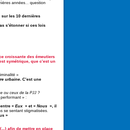
nières années... question
 sur les 10 dernières
as s’étonner si ces lois
nce croissante des émeutiers
est symétrique, que c’est un
minalité »
re urbaine
. C’est une
ue ou ceux de la PJJ ?
performant » :
 entre «
Eux
» et «
Nous
», il
s se sentant stigmatisées.
us »
...) afin de mettre en place