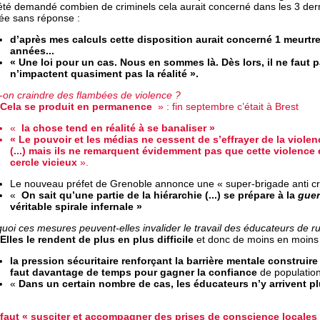
 été demandé combien de criminels cela aurait concerné dans les 3 der
tée sans réponse :
d’après mes calculs cette disposition aurait concerné 1 meurtre
années...
« Une loi pour un cas. Nous en sommes là. Dès lors, il ne faut p
n’impactent quasiment pas la réalité ».
-on craindre des flambées de violence ?
Cela se produit en permanence
» : fin septembre c’était à Brest
«
la chose tend en réalité à se banaliser »
« Le pouvoir et les médias ne cessent de s’effrayer de la viole
(...) mais ils ne remarquent évidemment pas que cette violence 
cercle vicieux
».
Le nouveau préfet de Grenoble annonce une « super-brigade anti cri
«
On sait qu’une partie de la hiérarchie (...) se prépare à la
guer
véritable spirale infernale »
uoi ces mesures peuvent-elles invalider le travail des éducateurs de r
Elles le rendent de plus en plus difficile
et donc de moins en moins 
la pression sécuritaire renforçant la barrière mentale construire
faut davantage de temps pour gagner la confiance
de population
«
Dans un certain nombre de cas, les éducateurs n’y arrivent pl
l faut « susciter et accompagner des prises de conscience locales (