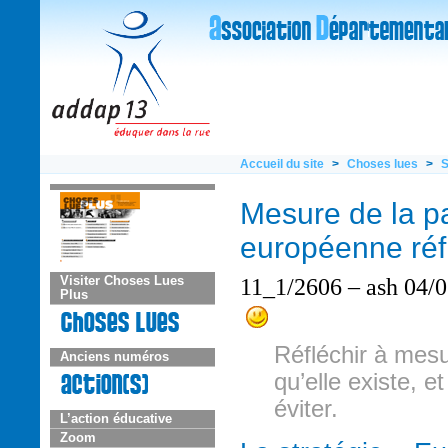
Accueil du site
>
Choses lues
>
S
Mesure de la p
européenne réf
11_1/2606 – ash 04/0
Visiter Choses Lues
Plus
Réfléchir à mesu
Anciens numéros
qu’elle existe, 
éviter.
L’action éducative
Zoom