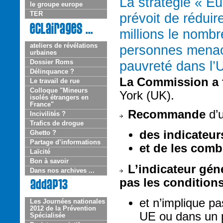
La stratégie « E
le groupe europe
TER
prévoit de réduir
millions le nombr
ateliers de révélations
personnes mena
urbaines
pauvreté dans l’
Dossier Roms
Délinquance ?
La Commission a f
Le travail de rue
Colloque "Mineurs
York (UK).
isolés étrangers en
France"
Recommande
d’u
Incivilités ?
Trafics de drogue
des indicateur
Ghetto ?
Partage d’informations
et de les comb
Laïcité
Bon à savoir
L’indicateur gén
Dans nos archives ...
pas les conditions
et n’implique pa
Les Journées nationales
2012 de la Prévention
UE ou dans un 
Spécialisée