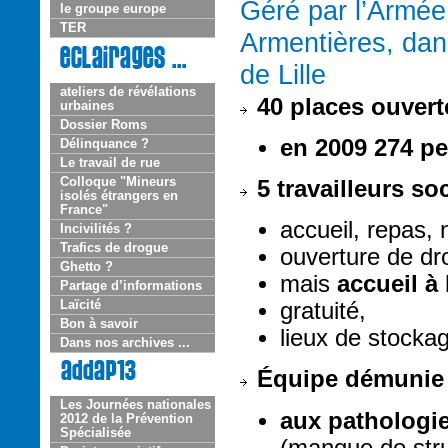
Géré par l’Armée
le groupe europe
TER
Armentières, dan
de Lille
ateliers de révélations
40 places ouvert
urbaines
Dossier Roms
en 2009 274 pe
Délinquance ?
Le travail de rue
Colloque "Mineurs
5 travailleurs so
isolés étrangers en
France"
accueil, repas, n
Incivilités ?
Trafics de drogue
ouverture de dro
Ghetto ?
mais
accueil à
Partage d’informations
Laïcité
gratuité,
Bon à savoir
lieux de stockag
Dans nos archives ...
Équipe démunie 
Les Journées nationales
aux pathologie
2012 de la Prévention
Spécialisée
(manque de stru