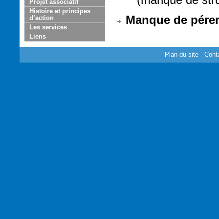
Projet associatif
Histoire et principes
Manque de pérenn
d’action
Les services
Liens
Plan du site
-
Cont