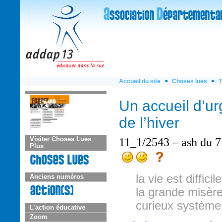
Accueil du site
>
Choses lues
>
T
Un accueil d’ur
de l’hiver
11_1/2543 – ash du 7
Visiter Choses Lues
Plus
la vie est diffic
Anciens numéros
la grande misère,
curieux système
L’action éducative
Zoom