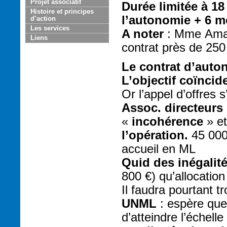
Projet associatif
Durée limitée à 18
Histoire et principes
l’autonomie + 6 m
d’action
Les services
A noter
: Mme Amara
Liens
contrat près de 250 
Le contrat d’auto
L’objectif coïncid
Or l’appel d’offres 
Assoc. directeurs
«
incohérence
» et
l’opération.
45 000 
accueil en ML
Quid des inégalité
800 €) qu’allocatio
Il faudra pourtant t
UNML
: espère que
d’atteindre l’éche