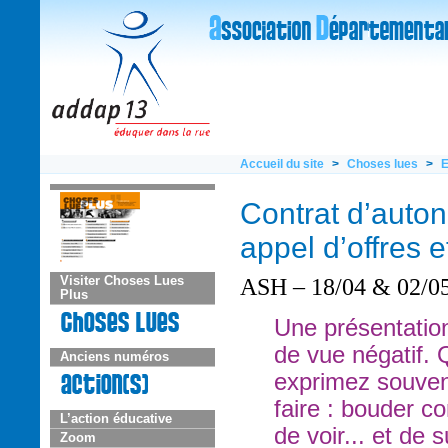
Accueil du site
>
Choses lues
>
E
Contrat d’auto
appel d’offres 
ASH – 18/04 & 02/05
Visiter Choses Lues
Plus
Une présentation
de vue négatif.
Anciens numéros
exprimez souvent
faire : bouder 
L’action éducative
de voir... et de s
Zoom