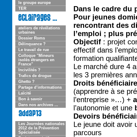
le groupe europe
Dans le cadre du 
TER
Pour jeunes domic
rencontrant des di
ateliers de révélations
l’emploi ; plus pr
urbaines
Dossier Roms
Objectif
: projet c
Délinquance ?
effectif dans l’empl
Le travail de rue
Colloque "Mineurs
formation qualifiant
isolés étrangers en
France"
Le marché dure 4 an
Incivilités ?
les 3 premières an
Trafics de drogue
Droits bénéficiair
Ghetto ?
Partage d’informations
(apprendre à se pré
Laïcité
l’entreprise »…) +
a
Bon à savoir
Dans nos archives ...
l’autonomie et une
Devoirs bénéficiai
Le jeune doit avoir
Les Journées nationales
2012 de la Prévention
parcours
Spécialisée