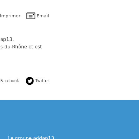
Imprimer
Email
dap13.
es-du-Rhône et est
Facebook
Twitter
Le groupe addap13