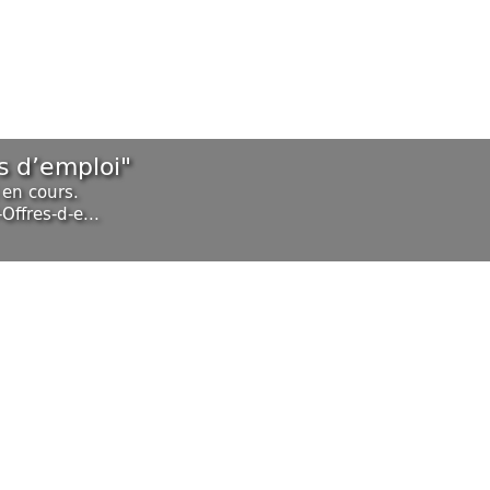
s d’emploi"
 en cours.
ffres-d-e...