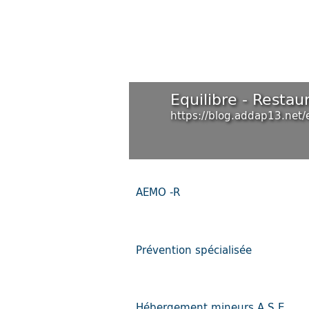
Equilibre - Restau
https://blog.addap13.net/e
AEMO -R
Prévention spécialisée
Hébergement mineurs A.S.E.