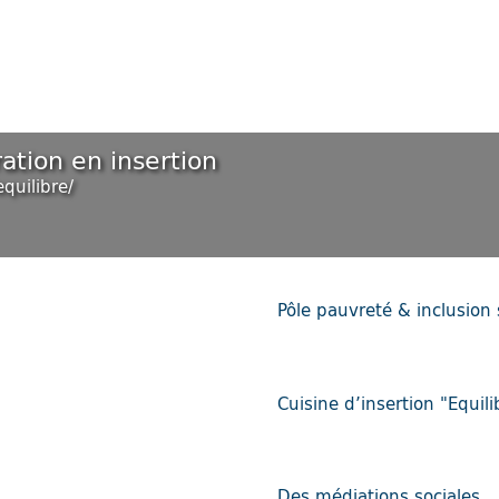
ration en insertion
quilibre/
Pôle pauvreté & inclusion 
Cuisine d’insertion "Equili
Des médiations sociales