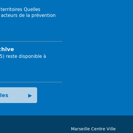
erritoires Quelles
 acteurs de la prévention
chive
5) reste disponible à
cles
▶
Marseille Centre Ville